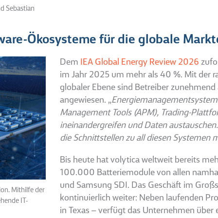
nd Sebastian
ware-Ökosysteme für die globale Mark
Dem
IEA Global Energy Review 2026
zufo
im Jahr 2025 um mehr als 40 %. Mit der r
globaler Ebene sind Betreiber zunehmend
angewiesen. „
Energiemanagementsysteme
Management Tools (APM), Trading-Plattfo
ineinandergreifen und Daten austauschen. W
die Schnittstellen zu all diesen Systemen m
Bis heute hat volytica weltweit bereits m
100.000 Batteriemodule von allen namhaft
und Samsung SDI. Das Geschäft im Großsp
on. Mithilfe der
kontinuierlich weiter: Neben laufenden P
ehende IT-
in Texas – verfügt das Unternehmen über e