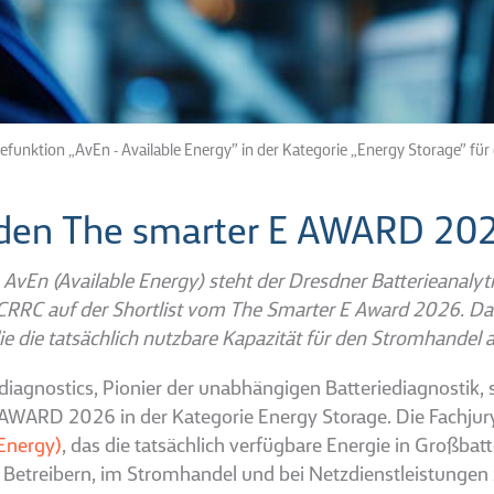
warefunktion „AvEn - Available Energy” in der Kategorie „Energy Storage” 
ür den The smarter E AWARD 20
AvEn (Available Energy) steht der Dresdner Batterieanalyt
CRRC auf der Shortlist vom The Smarter E Award 2026. Das 
ie die tatsächlich nutzbare Kapazität für den Stromhandel a
iagnostics, Pionier der unabhängigen Batteriediagnostik, st
 AWARD 2026 in der Kategorie Energy Storage. Die Fachju
 Energy)
, das die tatsächlich verfügbare Energie in Großbatte
 Betreibern, im Stromhandel und bei Netzdienstleistungen