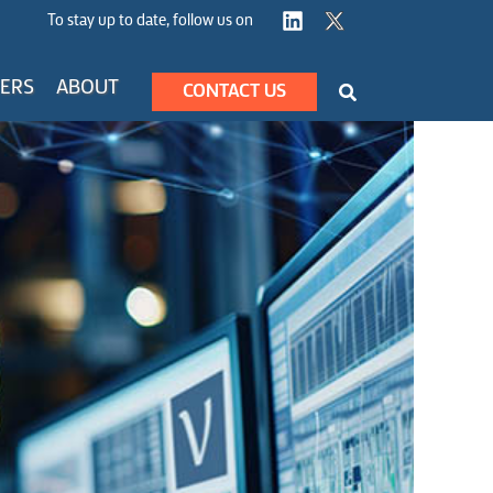
To stay up to date, follow us on
Search
ERS
ABOUT
CONTACT US