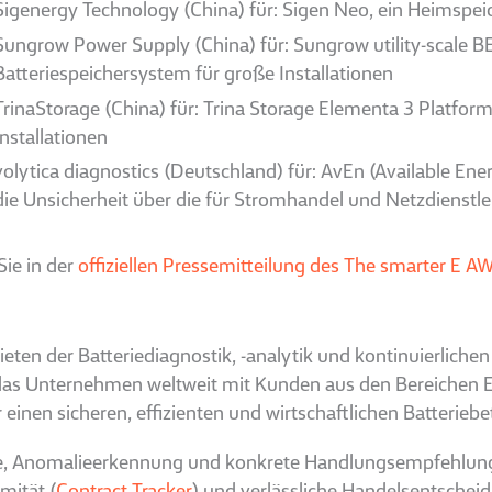
Sigenergy Technology (China) für: Sigen Neo, ein Heimspe
Sungrow Power Supply (China) für: Sungrow utility-scale B
Batteriespeichersystem für große Installationen
TrinaStorage (China) für: Trina Storage Elementa 3 Platfor
Installationen
volytica diagnostics (Deutschland) für: AvEn (Available Ene
die Unsicherheit über die für Stromhandel und Netzdienstle
ie in der
offiziellen Pressemitteilung des The smarter E 
ebieten der Batteriediagnostik, -analytik und kontinuierlic
t das Unternehmen weltweit mit Kunden aus den Bereichen E
nen sicheren, effizienten und wirtschaftlichen Batteriebet
icke, Anomalieerkennung und konkrete Handlungsempfehlunge