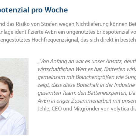
potenzial pro Woche
nd das Risiko von Strafen wegen Nichtlieferung können Be
nlage identifizierte AvEn ein ungenutztes Erlöspotenzial 
atengestütztes Hochfrequenzsignal, das sich direkt in bes
„
Von Anfang an war es unser Ansatz, deut
wirtschaftlichen Wert es hat, Batterien wir
gemeinsam mit Branchengrößen wie Sungr
zeigt, dass diese Botschaft in der Indust
gesamten Team: den Batterieexperten, Data
AvEn in enger Zusammenarbeit mit unser
Jehle, CEO und Mitgründer von volytica di