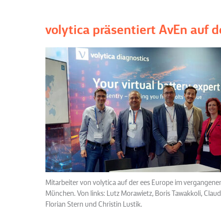
volytica präsentiert AvEn auf
Mitarbeiter von volytica auf der ees Europe im vergangenen
München. Von links: Lutz Morawietz, Boris Tawakkoli, Claudi
Florian Stern und Christin Lustik.