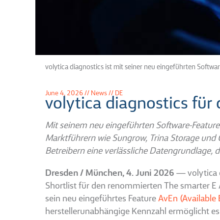
volytica diagnostics ist mit seiner neu eingeführten Soft
June 4, 2026 // News // DE
volytica diagnostics f
Mit seinem neu eingeführten Software-Feature 
Marktführern wie Sungrow, Trina Storage und 
Betreibern eine verlässliche Datengrundlage, d
Dresden / München, 4. Juni 2026
— volytica d
Shortlist für den renommierten The smarter E
sein neu eingeführtes Feature
AvEn (Available
herstellerunabhängige Kennzahl ermöglicht es