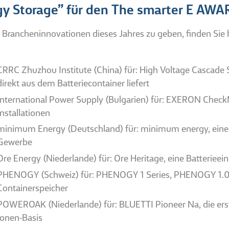
rgy Storage” für den The smarter E AW
rancheninnovationen dieses Jahres zu geben, finden Sie hier 
CRRC Zhuzhou Institute (China) für: High Voltage Cascade 
direkt aus dem Batteriecontainer liefert
International Power Supply (Bulgarien) für: EXERON Check
Installationen
minimum Energy (Deutschland) für: minimum energy, eine c
Gewerbe
Ore Energy (Niederlande) für: Ore Heritage, eine Batterieein
PHENOGY (Schweiz) für: PHENOGY 1 Series, PHENOGY 1.0
Containerspeicher
POWEROAK (Niederlande) für: BLUETTI Pioneer Na, die ers
Ionen-Basis